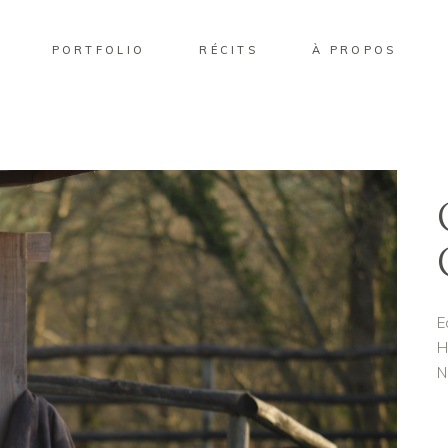
PORTFOLIO
RÉCITS
À PROPOS
E
H
N