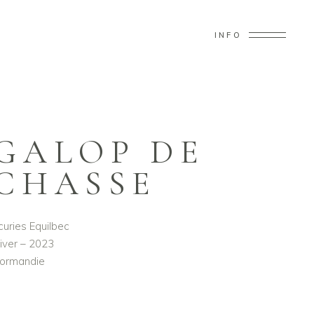
INFO
GALOP DE
CHASSE
curies Equilbec
iver – 2023
ormandie